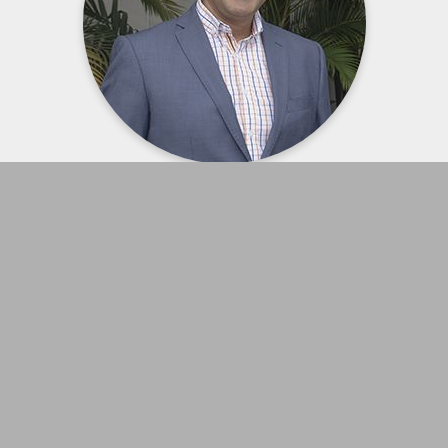
Ing. Alex von Buchwald
Profesor Titular Principal en Humane Instituto de Negocios.
Miembro del Comité de Cultura Organizacional en Humane
Instituto de Negocios.
Consultor Empresarial de Humane Consulting Group.
Coach y Experto en Desarrollo del Talento Humano.
Columnista del Segmento La Revista del Diario El Universo.