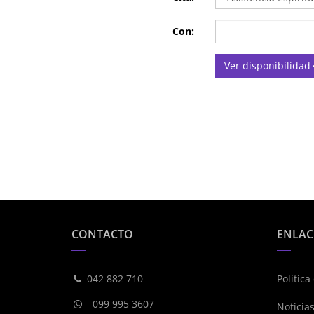
Con:
Ver disponibilidad
CONTACTO
ENLAC
042 882 710
Política
099 995 3607
Noticia