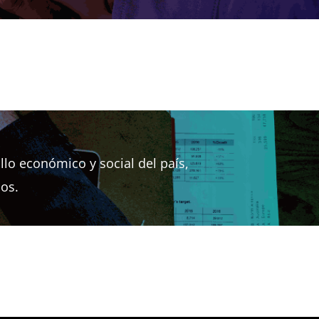
s
o económico y social del país,
ios.