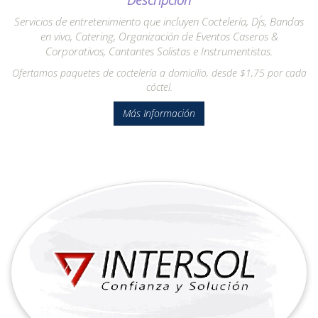
Descripción
Servicios de entretenimiento que incluyen Coctelería, Dj´s, Bandas
en vivo, Catering, Organización de Eventos Caseros &
Corporativos, Cantantes Solistas e Instrumentistas.
Ofertamos paquetes de coctelería a domicilio, desde $1,75 por cada
cóctel.
Más Información