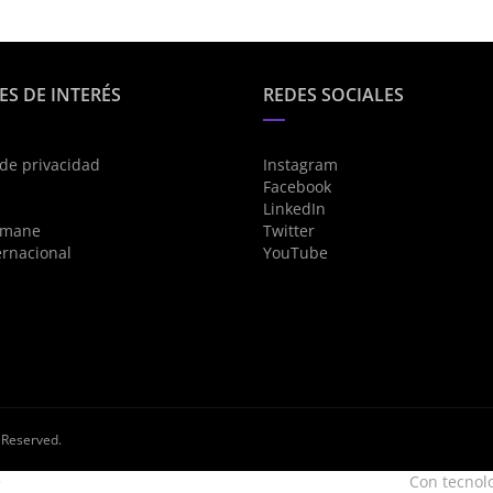
ES DE INTERÉS
REDES SOCIALES
 de privacidad
Instagram
Facebook
s
LinkedIn
umane
Twitter
ernacional
YouTube
s Reserved.
e
Con tecnol