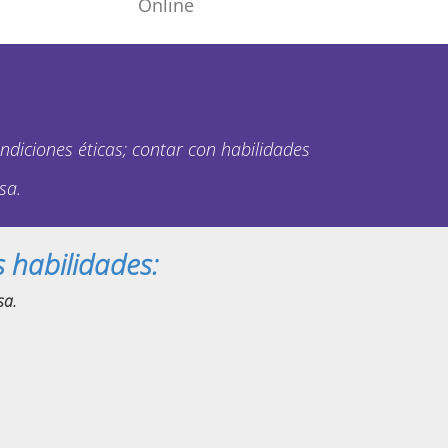
Online
ndiciones éticas; contar con habilidades
sa.
 habilidades:
sa.