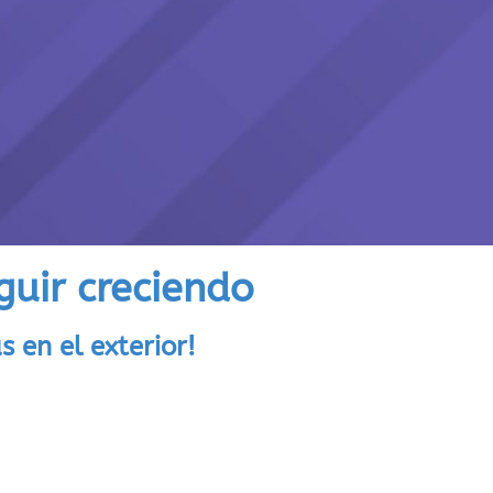
uir creciendo
s en el exterior!