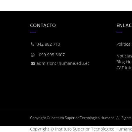
CONTACTO
ENLAC
042 882 710
Política
099 995 3607
Noticia
Blog H
admision@humane.edu.ec
CAF Int
Copyright ©
Instituto Superior Tecnologico Humane
. All Right
Copyright ©
Instituto Superior Tecnologico Human