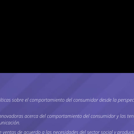
líticas sobre el comportamiento del consumidor desde la perspec
s innovadoras acerca del comportamiento del consumidor y l
unicación.
e ventas de acuerdo a las necesidades del sector social y product