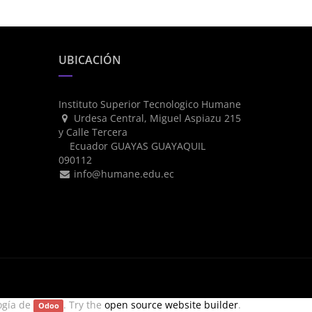
UBICACIÓN
Instituto Superior Tecnologico Humane
Urdesa Central, Miguel Aspiazu 215
y Calle Tercera
Ecuador GUAYAS GUAYAQUIL
090112
info@humane.edu.ec
ogía de
. Try the
open source website builder
.
Odoo