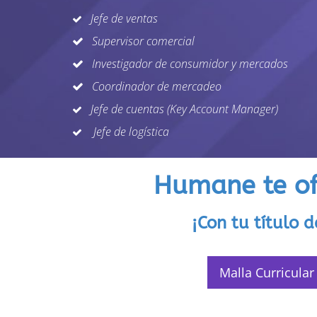
Jefe de ventas
Supervisor comercial
I
nvestigador de consumidor y mercados
Coordinador de mercadeo
Jefe de cuentas (Key Account Manager)
Jefe de logística
Humane te of
¡Con tu título d
Malla Curricular